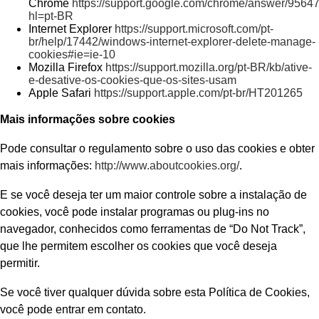
Chrome
https://support.google.com/chrome/answer/9564
hl=pt-BR
Internet Explorer
https://support.microsoft.com/pt-
br/help/17442/windows-internet-explorer-delete-manage-
cookies#ie=ie-10
Mozilla Firefox
https://support.mozilla.org/pt-BR/kb/ative-
e-desative-os-cookies-que-os-sites-usam
Apple Safari
https://support.apple.com/pt-br/HT201265
Mais informações sobre cookies
Pode consultar o regulamento sobre o uso das cookies e obter
mais informações:
http://www.aboutcookies.org/
.
E se você deseja ter um maior controle sobre a instalação de
cookies, você pode instalar programas ou plug-ins no
navegador, conhecidos como ferramentas de “Do Not Track”,
que lhe permitem escolher os cookies que você deseja
permitir.
Se você tiver qualquer dúvida sobre esta Política de Cookies,
você pode entrar em contato.