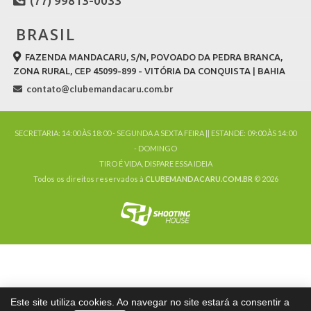
(77) 99813-0033
BRASIL
FAZENDA MANDACARU, S/N, POVOADO DA PEDRA BRANCA,
ZONA RURAL, CEP 45099-899 - VITÓRIA DA CONQUISTA | BAHIA
contato@clubemandacaru.com.br
SECRETARIA: 14:00 ÀS 18:00 - SEGUNDA A SEXTA FEIRA || ESTANDE: 09:00 ÀS 14:00
- DOMINGO
TIRO É VIDA, DISPARE ESSA IDEIA
Todos os direitos reservados à
CLUBEMANDACARU.COM.BR
© 2026
Este site utiliza cookies. Ao navegar no site estará a consentir a